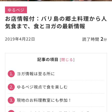
ゆるベジ
お店情報付：バリ島の郷土料理から人
気食まで、食とヨガの最新情報
2
2019年4月22日
読了時間
分
記事の項目
[
閉じる
]
1.
ヨガ情報は至る所に
2.
ゆるベジ視点で食を楽しむ
3.
現地のお料理教室にも参加！