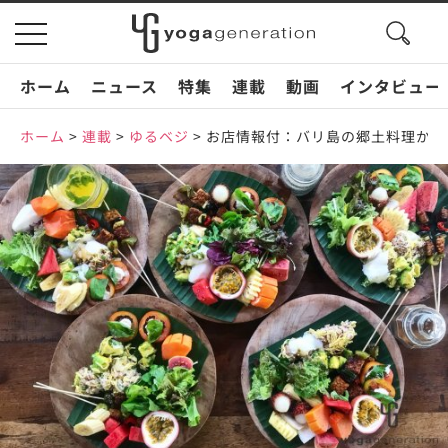
search
toggle
button
navigation
ホーム
ニュース
特集
連載
動画
インタビュー
ホーム
>
連載
>
ゆるベジ
>
お店情報付：バリ島の郷土料理から