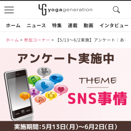
search
toggle
button
navigation
ホーム
ニュース
特集
連載
動画
インタビュー
ホーム
>
参加コーナー
>
【5/13〜6/2実施】アンケート：あ