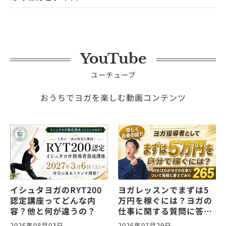
YouTube
ユーチューブ
おうちでヨガを楽しむ動画コンテンツ
イシュタヨガのRYT200
ヨガレッスンでまずは5
認定講座ってどんな内
万円を稼ぐには？ヨガの
容？他と何が違うの？
仕事に関する質問に答え
ます！vol.265
2026年08月03日
2026年07月29日