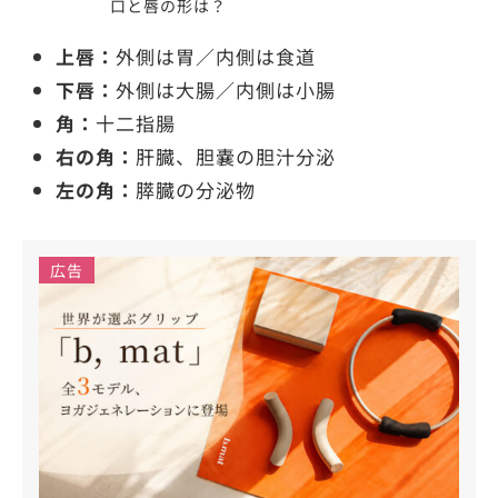
口と唇の形は？
上唇：
外側は胃／内側は食道
下唇：
外側は大腸／内側は小腸
角：
十二指腸
右の角：
肝臓、胆嚢の胆汁分泌
左の角：
膵臓の分泌物
広告