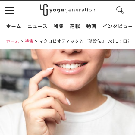
search
toggle
button
navigation
ホーム
ニュース
特集
連載
動画
インタビュー
ホーム
>
特集
>
マクロビオティック的『望診法』 vol.1：口と