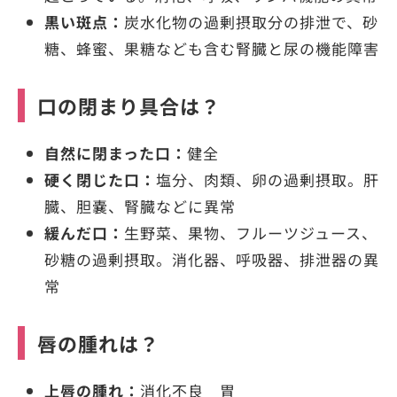
黒い斑点：
炭水化物の過剰摂取分の排泄で、砂
糖、蜂蜜、果糖なども含む腎臓と尿の機能障害
口の閉まり具合は？
自然に閉まった口：
健全
硬く閉じた口：
塩分、肉類、卵の過剰摂取。肝
臓、胆嚢、腎臓などに異常
緩んだ口：
生野菜、果物、フルーツジュース、
砂糖の過剰摂取。消化器、呼吸器、排泄器の異
常
唇の腫れは？
上唇の腫れ：
消化不良 胃