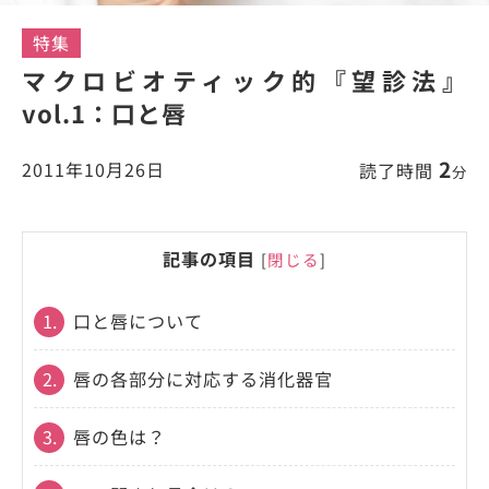
特集
マクロビオティック的『望診法』
vol.1：口と唇
2
2011年10月26日
読了時間
分
記事の項目
[
閉じる
]
1.
口と唇について
2.
唇の各部分に対応する消化器官
3.
唇の色は？