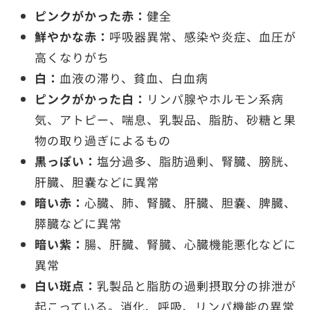
ピンクがかった赤：
健全
鮮やかな赤：
呼吸器異常、感染や炎症、血圧が
高くなりがち
白：
血液の滞り、貧血、白血病
ピンクがかった白：
リンパ腺やホルモン系病
気、アトピー、喘息、乳製品、脂肪、砂糖と果
物の取り過ぎによるもの
黒っぽい：
塩分過多、脂肪過剰、腎臓、膀胱、
肝臓、胆嚢などに異常
暗い赤：
心臓、肺、腎臓、肝臓、胆嚢、脾臓、
膵臓などに異常
暗い紫：
腸、肝臓、腎臓、心臓機能悪化などに
異常
白い斑点：
乳製品と脂肪の過剰摂取分の排泄が
起こっている。消化、呼吸、リンパ機能の異常