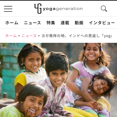
search
toggle
button
navigation
ホーム
ニュース
特集
連載
動画
インタビュー
ホーム
>
ニュース
>
ヨガ発祥の地、インドへの恩返し「yoga giv