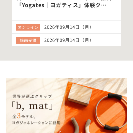
験ク…
ヨガ90分クラス
）
開催準備中
）