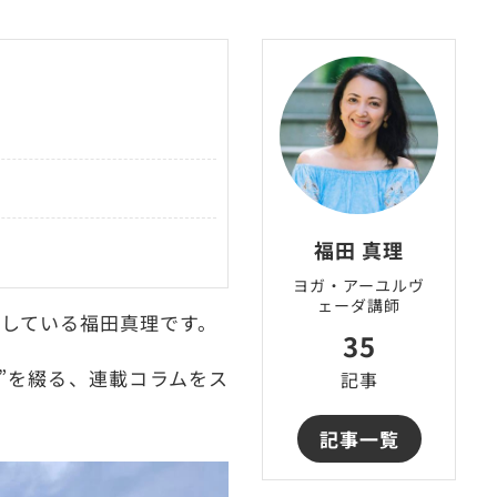
福田 真理
ヨガ・アーユルヴ
ェーダ講師
している福田真理です。
35
き”を綴る、連載コラムをス
記事
記事一覧