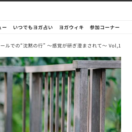
ュー
いつでもヨガ占い
ヨガウィキ
参加コーナー
ールでの“沈黙の行” 〜感覚が研ぎ澄まされて〜 Vol,1