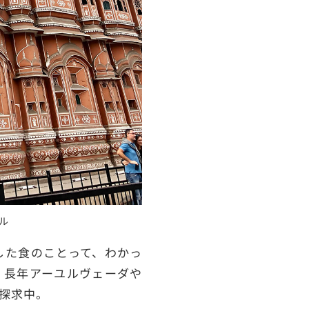
ル
した食のことって、わかっ
。長年アーユルヴェーダや
探求中。