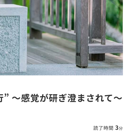
行” 〜感覚が研ぎ澄まされて〜
3
読了時間
分