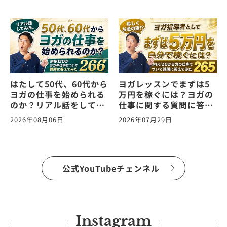
はたして50代、60代から
ヨガレッスンでまずは5
ヨガの仕事を始められる
万円を稼ぐには？ヨガの
のか？リアル話をしてみ
仕事に関する質問に答え
た。ヨガの仕事に関する
ます！vol.265
2026年08月06日
2026年07月29日
質問に答えます！
vol.266
公式YouTubeチェンネル
Instagram