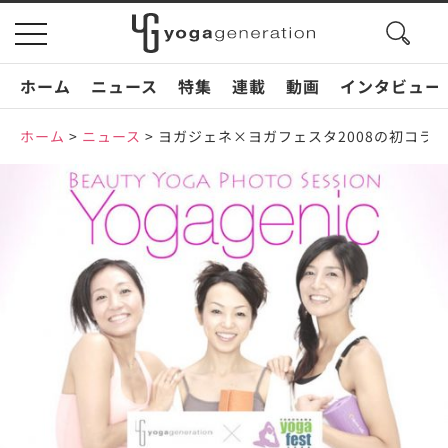
search
toggle
button
navigation
ホーム
ニュース
特集
連載
動画
インタビュー
ホーム
>
ニュース
>
ヨガジェネ×ヨガフェスタ2008の初コラボ企