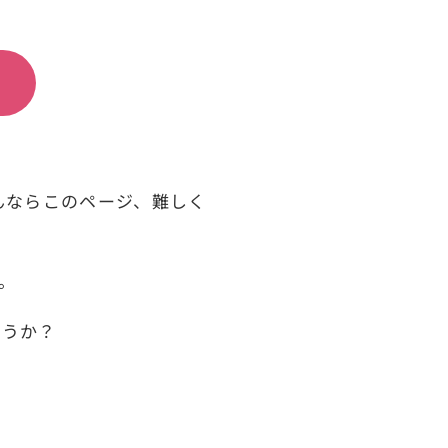
んならこのページ、難しく
。
。
ょうか？