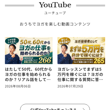
YouTube
ユーチューブ
おうちでヨガを楽しむ動画コンテンツ
はたして50代、60代から
ヨガレッスンでまずは5
ヨガの仕事を始められる
万円を稼ぐには？ヨガの
のか？リアル話をしてみ
仕事に関する質問に答え
た。ヨガの仕事に関する
ます！vol.265
2026年08月06日
2026年07月29日
質問に答えます！
vol.266
公式YouTubeチェンネル