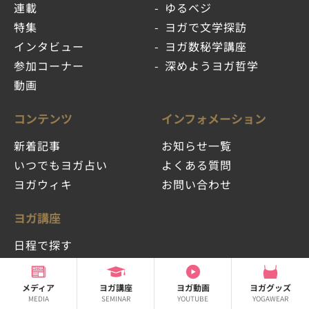
連載
ゆるベジ
特集
ヨガで文学探訪
インタビュー
ヨガ数秘学講座
参加コーナー
深めようヨガ哲学
動画
コンテンツ
インフォメーション
新着記事
お知らせ一覧
いつでもヨガ占い
よくある質問
ヨガウィキ
お問い合わせ
ヨガ講座
日程で探す
流派・スタイルで探す
講座一覧
メディア
ヨガ講座
ヨガ動画
ヨガグッズ
MEDIA
SEMINAR
YOUTUBE
YOGAWEAR
講師一覧