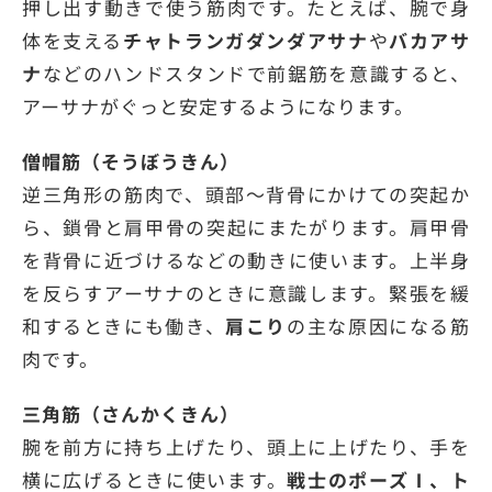
押し出す動きで使う筋肉です。たとえば、腕で身
体を支える
チャトランガダンダアサナ
や
バカアサ
ナ
などのハンドスタンドで前鋸筋を意識すると、
アーサナがぐっと安定するようになります。
僧帽筋（そうぼうきん）
逆三角形の筋肉で、頭部～背骨にかけての突起か
ら、鎖骨と肩甲骨の突起にまたがります。肩甲骨
を背骨に近づけるなどの動きに使います。上半身
を反らすアーサナのときに意識します。緊張を緩
和するときにも働き、
肩こり
の主な原因になる筋
肉です。
三角筋（さんかくきん）
腕を前方に持ち上げたり、頭上に上げたり、手を
横に広げるときに使います。
戦士のポーズⅠ、ト