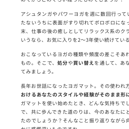
アシュタンガやパワーヨガを週に数回行って
たないうちに表面がすり切れてボロボロにな
末、仕事の後の癒しとしてリラックス系のク
いうなら、お気に入りを2〜3年使い続けてい
おこなっているヨガの種類や頻度の差こそあ
もの。そこで、
処分
や
買い替え
を通して、あ
てみましょう。
長年お世話になったヨガマット。その使われ
おけるあなたのスタイルや経験がそのまま形
ガマットを使い始めたとき、どんな気持ちで
で、共に歩んできた道のりは、今のあなたに
たのでしょうか？そんなこと振り返りながら
かに感慨深いものですね。