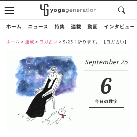
search
toggle
button
navigation
ホーム
ニュース
特集
連載
動画
インタビュー
ホーム
>
連載
>
ヨガ占い
>
9/25：祈ります。 【ヨガ占い】
September 25
6
今日の数字