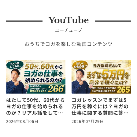
YouTube
ユーチューブ
おうちでヨガを楽しむ動画コンテンツ
はたして50代、60代から
ヨガレッスンでまずは5
ヨガの仕事を始められる
万円を稼ぐには？ヨガの
のか？リアル話をしてみ
仕事に関する質問に答え
た。ヨガの仕事に関する
ます！vol.265
2026年08月06日
2026年07月29日
質問に答えます！
vol.266