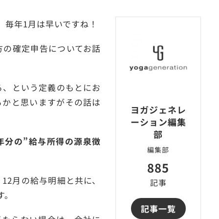
、毎年1月は早いですね！
方の確定申告についてお話
る、という定義のもとにお
るかと思いますがその話は
ヨガジェネレ
ーション編集
部
年分の”給与所得の源泉徴
編集部
885
12月の給与明細と共に、
記事
す。
記事一覧