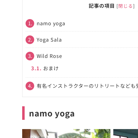
記事の項目
[
閉じる
]
1.
namo yoga
2.
Yoga Sala
3.
Wild Rose
3.1.
おまけ
4.
有名インストラクターのリトリートなども
namo yoga