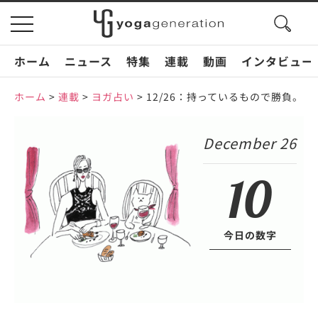
search
toggle
button
navigation
ホーム
ニュース
特集
連載
動画
インタビュー
ホーム
>
連載
>
ヨガ占い
>
12/26：持っているもので勝負。
December 26
10
今日の数字