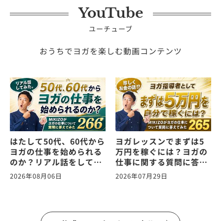
YouTube
ユーチューブ
おうちでヨガを楽しむ動画コンテンツ
はたして50代、60代から
ヨガレッスンでまずは5
ヨガの仕事を始められる
万円を稼ぐには？ヨガの
のか？リアル話をしてみ
仕事に関する質問に答え
た。ヨガの仕事に関する
ます！vol.265
2026年08月06日
2026年07月29日
質問に答えます！
vol.266