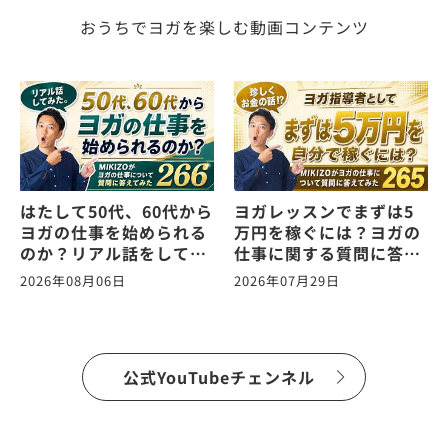
おうちでヨガを楽しむ動画コンテンツ
はたして50代、60代から
ヨガレッスンでまずは5
ヨガの仕事を始められる
万円を稼ぐには？ヨガの
のか？リアル話をしてみ
仕事に関する質問に答え
た。ヨガの仕事に関する
ます！vol.265
2026年08月06日
2026年07月29日
質問に答えます！
vol.266
公式YouTubeチェンネル