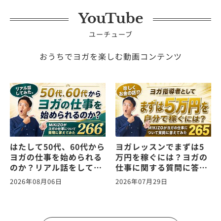
YouTube
ユーチューブ
おうちでヨガを楽しむ動画コンテンツ
はたして50代、60代から
ヨガレッスンでまずは5
ヨガの仕事を始められる
万円を稼ぐには？ヨガの
のか？リアル話をしてみ
仕事に関する質問に答え
た。ヨガの仕事に関する
ます！vol.265
2026年08月06日
2026年07月29日
質問に答えます！
vol.266