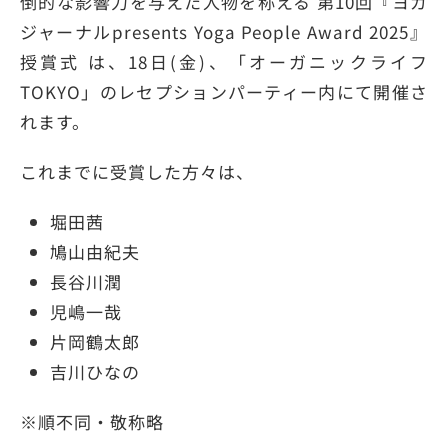
倒的な影響⼒を与えた⼈物を称える 第10回『ヨガ
ジャーナルpresents Yoga People Award 2025』
授賞式 は、18⽇(⾦)、「オーガニックライフ
TOKYO」のレセプションパーティー内にて開催さ
れます。
これまでに受賞した方々は、
堀田茜
鳩山由紀夫
長谷川潤
児嶋⼀哉
片岡鶴太郎
吉川ひなの
※順不同・敬称略