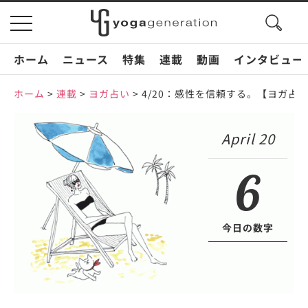
search
toggle
button
navigation
ホーム
ニュース
特集
連載
動画
インタビュー
ホーム
>
連載
>
ヨガ占い
>
4/20：感性を信頼する。【ヨガ占
April 20
6
今日の数字