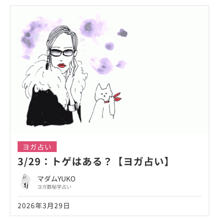
ヨガ占い
3/29：トゲはある？【ヨガ占い】
マダムYUKO
ヨガ数秘学占い
2026年3月29日