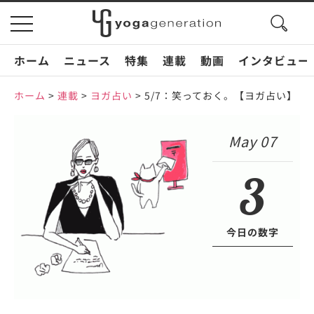
search
toggle
button
navigation
ホーム
ニュース
特集
連載
動画
インタビュー
ホーム
>
連載
>
ヨガ占い
>
5/7：笑っておく。【ヨガ占い】
May 07
3
今日の数字