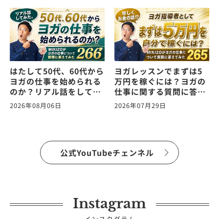
はたして50代、60代から
ヨガレッスンでまずは5
ヨガの仕事を始められる
万円を稼ぐには？ヨガの
のか？リアル話をしてみ
仕事に関する質問に答え
た。ヨガの仕事に関する
ます！vol.265
2026年08月06日
2026年07月29日
質問に答えます！
vol.266
公式YouTubeチェンネル
Instagram