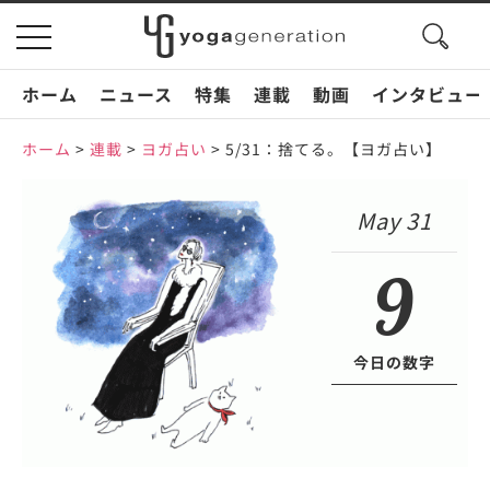
search
toggle
button
navigation
ホーム
ニュース
特集
連載
動画
インタビュー
ホーム
>
連載
>
ヨガ占い
>
5/31：捨てる。【ヨガ占い】
May 31
9
今日の数字