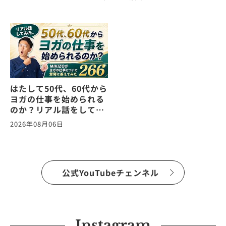
はたして50代、60代から
ヨガの仕事を始められる
のか？リアル話をしてみ
た。ヨガの仕事に関する
2026年08月06日
質問に答えます！
vol.266
公式YouTubeチェンネル
Instagram