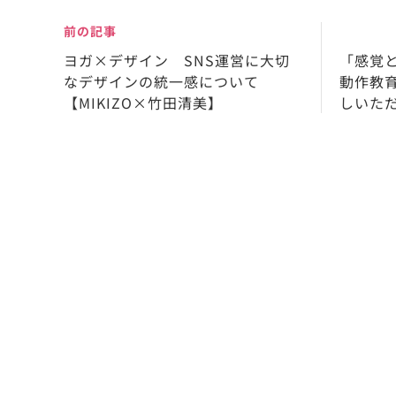
前の記事
ヨガ×デザイン SNS運営に大切
「感覚
なデザインの統一感について
動作教
【MIKIZO×竹田清美】
しいた