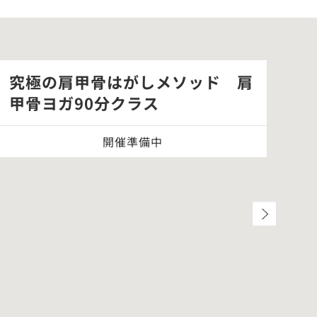
究極の肩甲骨はがしメソッド 肩
「
甲骨ヨガ90分クラス
別
開催準備中
オ