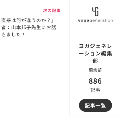
次の記事
と直感は何が違うのか？」
育者：山本邦子先生にお話
だきました！
ヨガジェネレ
ーション編集
部
編集部
886
記事
記事一覧