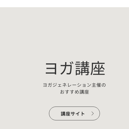
ヨガ講座
ヨガジェネレーション主催の
おすすめ講座
ー：
【無料プチ講座】佐藤ゴウちょこ
っとヨガ哲学「わかっちゃいるけ
講座サイト
ど…
開催準備中