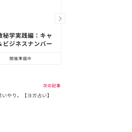
数秘学実践編：キャ
ヨガ数秘学 【レベル
＆ビジネスナンバー
上級ティーチャート
ニング（3日間）
開催準備中
開催準備中
次の記事
：思いやり。【ヨガ占い】