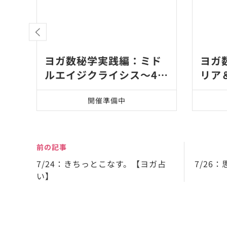
シ
ヨガ数秘学実践編：ミド
ヨガ
ルエイジクライシス～40
リア
代50代中年の危機を…
開催準備中
前の記事
7/24：きちっとこなす。【ヨガ占
7/26
い】