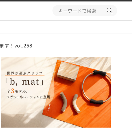
search
button
！vol.258