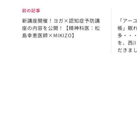
前の記事
新講座開催！ヨガ×認知症予防講
「アー
座の内容を公開！【精神科医：松
帳」眠
島幸恵医師×MIKIZO】
多・・
を、西
だきま