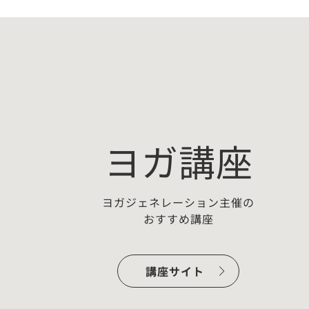
ヨガ講座
ヨガジェネレーション主催の
おすすめ講座
ー：
【無料プチ講座】佐藤ゴウちょこ
っとヨガ哲学「わかっちゃいるけ
講座サイト
ど…
開催準備中