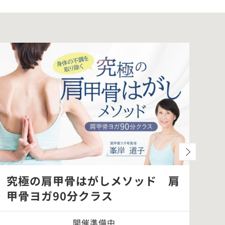
究極の肩甲骨はがしメソッド 肩
「
甲骨ヨガ90分クラス
別
開催準備中
オ