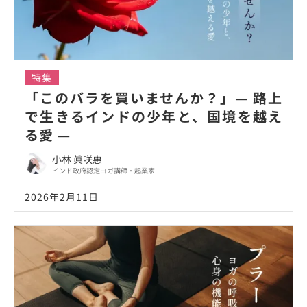
特集
「このバラを買いませんか？」— 路上
で生きるインドの少年と、国境を越え
る愛 —
小林 眞咲惠
インド政府認定ヨガ講師・起業家
2026年2月11日