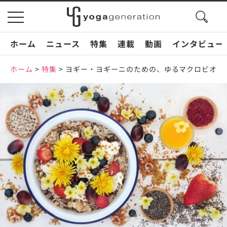
search
toggle
button
navigation
ホーム
ニュース
特集
連載
動画
インタビュー
ホーム
>
特集
>
ヨギー・ヨギーニのための、ゆるマクロビオテ