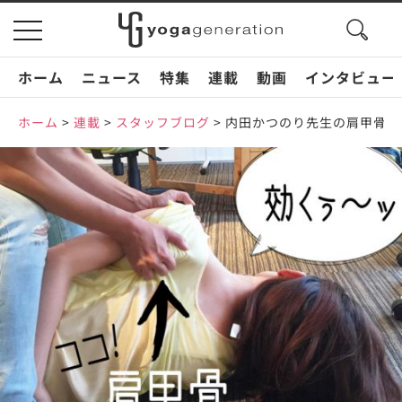
search
toggle
button
navigation
ホーム
ニュース
特集
連載
動画
インタビュー
ホーム
>
連載
>
スタッフブログ
>
内田かつのり先生の肩甲骨セ