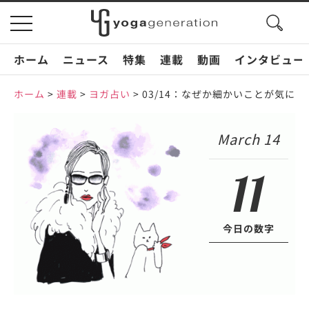
search
toggle
button
navigation
ホーム
ニュース
特集
連載
動画
インタビュー
ホーム
>
連載
>
ヨガ占い
>
03/14：なぜか細かいことが気に
March 14
11
今日の数字