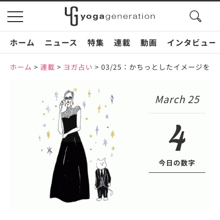
search
toggle
button
navigation
ホーム
ニュース
特集
連載
動画
インタビュー
ホーム
>
連載
>
ヨガ占い
>
03/25：かちっとしたイメージを
March 25
4
今日の数字