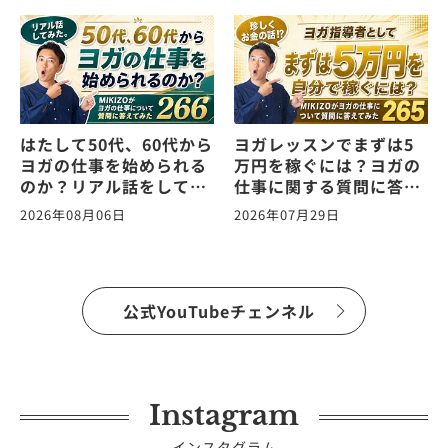
はたして50代、60代から
ヨガレッスンでまずは5
ヨガの仕事を始められる
万円を稼ぐには？ヨガの
のか？リアル話をしてみ
仕事に関する質問に答え
た。ヨガの仕事に関する
ます！vol.265
2026年08月06日
2026年07月29日
質問に答えます！
vol.266
公式YouTubeチェンネル
Instagram
インスタグラム