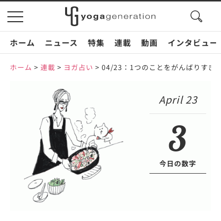
search
toggle
button
navigation
ホーム
ニュース
特集
連載
動画
インタビュー
ホーム
>
連載
>
ヨガ占い
>
04/23：1つのことをがんばりす
April 23
3
今日の数字