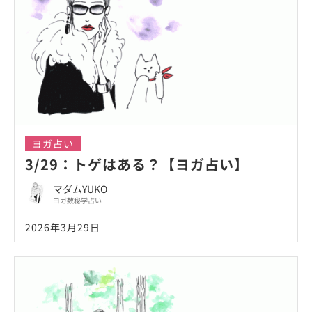
ヨガ占い
3/29：トゲはある？【ヨガ占い】
マダムYUKO
ヨガ数秘学占い
2026年3月29日