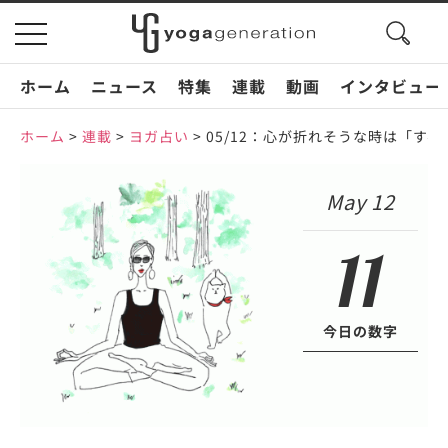
search
toggle
button
navigation
ホーム
ニュース
特集
連載
動画
インタビュー
ホーム
>
連載
>
ヨガ占い
>
05/12：心が折れそうな時は「す
May 12
11
今日の数字