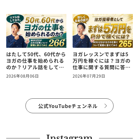
はたして50代、60代から
ヨガレッスンでまずは5
ヨガの仕事を始められる
万円を稼ぐには？ヨガの
のか？リアル話をしてみ
仕事に関する質問に答え
た。ヨガの仕事に関する
ます！vol.265
2026年08月06日
2026年07月29日
質問に答えます！
vol.266
公式YouTubeチェンネル
Instagram