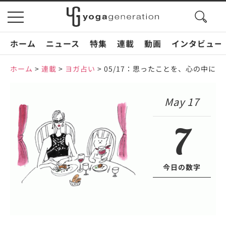
search
toggle
button
navigation
ホーム
ニュース
特集
連載
動画
インタビュー
ホーム
>
連載
>
ヨガ占い
>
05/17：思ったことを、心の中に
May 17
7
今日の数字