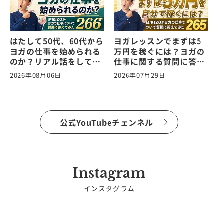
はたして50代、60代から
ヨガレッスンでまずは5
ヨガの仕事を始められる
万円を稼ぐには？ヨガの
のか？リアル話をしてみ
仕事に関する質問に答え
た。ヨガの仕事に関する
ます！vol.265
2026年08月06日
2026年07月29日
質問に答えます！
vol.266
公式YouTubeチェンネル
Instagram
インスタグラム