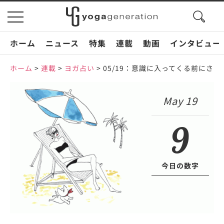
search
toggle
button
navigation
ホーム
ニュース
特集
連載
動画
インタビュー
ホーム
>
連載
>
ヨガ占い
>
05/19：意識に入ってくる前にさ
May 19
9
今日の数字