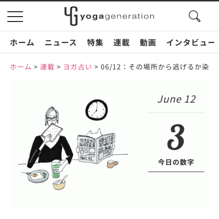
search
toggle
button
navigation
ホーム
ニュース
特集
連載
動画
インタビュー
ホーム
>
連載
>
ヨガ占い
>
06/12：その場所から逃げるか染
June 12
3
今日の数字