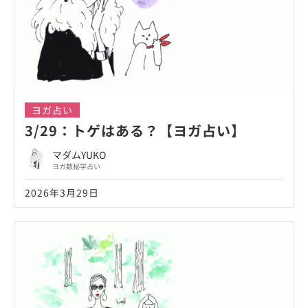
ヨガ占い
3/29：トゲはある？【ヨガ占い】
マダムYUKO
ヨガ数秘学占い
2026年3月29日