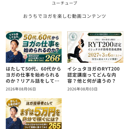
ユーチューブ
おうちでヨガを楽しむ動画コンテンツ
はたして50代、60代から
イシュタヨガのRYT200
ヨガの仕事を始められる
認定講座ってどんな内
のか？リアル話をしてみ
容？他と何が違うの？
た。ヨガの仕事に関する
2026年08月06日
2026年08月03日
質問に答えます！
vol.266