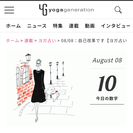
search
toggle
button
navigation
ホーム
ニュース
特集
連載
動画
インタビュー
ホーム
>
連載
>
ヨガ占い
>
08/08：自己改革です【ヨガ占い】
August 08
10
今日の数字