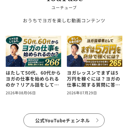
ユーチューブ
おうちでヨガを楽しむ動画コンテンツ
はたして50代、60代から
ヨガレッスンでまずは5
ヨガの仕事を始められる
万円を稼ぐには？ヨガの
のか？リアル話をしてみ
仕事に関する質問に答え
た。ヨガの仕事に関する
ます！vol.265
2026年08月06日
2026年07月29日
質問に答えます！
vol.266
公式YouTubeチェンネル