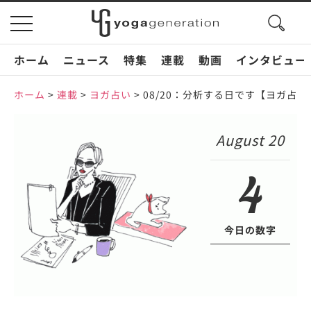
search
toggle
button
navigation
ホーム
ニュース
特集
連載
動画
インタビュー
ホーム
>
連載
>
ヨガ占い
>
08/20：分析する日です【ヨガ占い
August 20
4
今日の数字