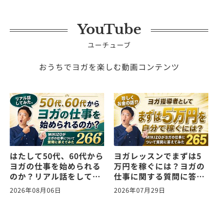
YouTube
ユーチューブ
おうちでヨガを楽しむ動画コンテンツ
はたして50代、60代から
ヨガレッスンでまずは5
ヨガの仕事を始められる
万円を稼ぐには？ヨガの
のか？リアル話をしてみ
仕事に関する質問に答え
た。ヨガの仕事に関する
ます！vol.265
2026年08月06日
2026年07月29日
質問に答えます！
vol.266