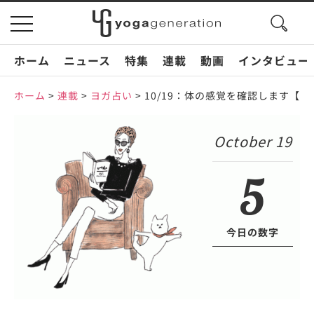
search
toggle
button
navigation
ホーム
ニュース
特集
連載
動画
インタビュー
ホーム
>
連載
>
ヨガ占い
>
10/19：体の感覚を確認します【
October 19
5
今日の数字