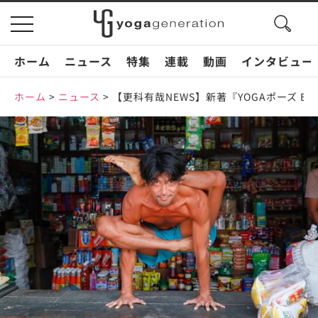
search
toggle
button
navigation
ホーム
ニュース
特集
連載
動画
インタビュー
ホーム
>
ニュース
>
【更科有哉NEWS】新著『YOGAポーズ B