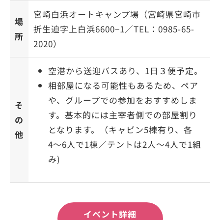
宮崎白浜オートキャンプ場（宮崎県宮崎市
場
折生迫字上白浜6600−1／TEL：0985-65-
所
2020）
空港から送迎バスあり、1日３便予定。
相部屋になる可能性もあるため、ペア
や、グループでの参加をおすすめしま
そ
す。基本的には主宰者側での部屋割り
の
となります。（キャビン5棟有り、各
他
4〜6人で1棟／テントは2人〜4人で1組
み)
イベント詳細