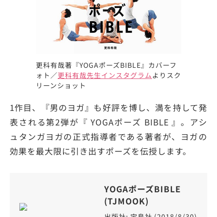
更科有哉著『YOGAポーズBIBLE』カバーフ
ォト／
更科有哉先生インスタグラム
よりスク
リーンショット
1作目、『男のヨガ』も好評を博し、満を持して発
表される第2弾が『 YOGAポーズ BIBLE 』。アシ
ュタンガヨガの正式指導者である著者が、ヨガの
効果を最大限に引き出すポーズを伝授します。
YOGAポーズBIBLE
(TJMOOK)
出版社: 宝島社 (2018/8/30)