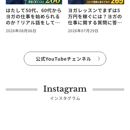
はたして50代、60代から
ヨガレッスンでまずは5
ヨガの仕事を始められる
万円を稼ぐには？ヨガの
のか？リアル話をしてみ
仕事に関する質問に答え
た。ヨガの仕事に関する
ます！vol.265
2026年08月06日
2026年07月29日
質問に答えます！
vol.266
公式YouTubeチェンネル
Instagram
インスタグラム