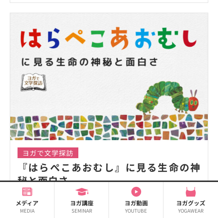
ヨガで文学探訪
『はらぺこあおむし』に見る生命の神
秘と面白さ
丘紫真璃
メディア
ヨガ講座
ヨガ動画
ヨガグッズ
童話作家
MEDIA
SEMINAR
YOUTUBE
YOGAWEAR