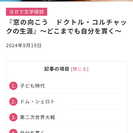
ヨガで文学探訪
『窓の向こう ドクトル・コルチャッ
クの生涯』～どこまでも自分を貫く～
2024年9月19日
記事の項目
[
閉じる
]
1.
子ども時代
2.
ドム・シェロト
3.
第二次世界大戦
4.
自分を貫く