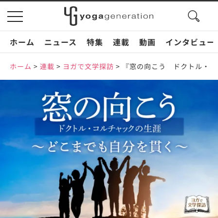
search
toggle
button
navigation
ホーム
ニュース
特集
連載
動画
インタビュー
ホーム
>
連載
>
ヨガで文学探訪
>
『窓の向こう ドクトル・コ