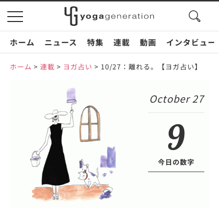
search
toggle
button
navigation
ホーム
ニュース
特集
連載
動画
インタビュー
ホーム
>
連載
>
ヨガ占い
>
10/27：離れる。【ヨガ占い】
October 27
9
今日の数字