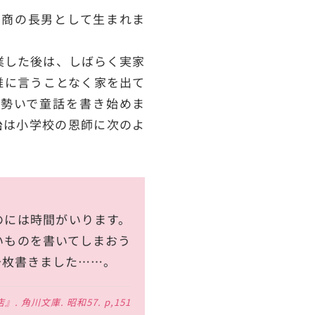
質商の長男として生まれま
業した後は、しばらく実家
誰に言うことなく家を出て
勢いで童話を書き始めま
治は小学校の恩師に次のよ
のには時間がいります。
いものを書いてしまおう
千枚書きました……。
 角川文庫. 昭和57. p,151