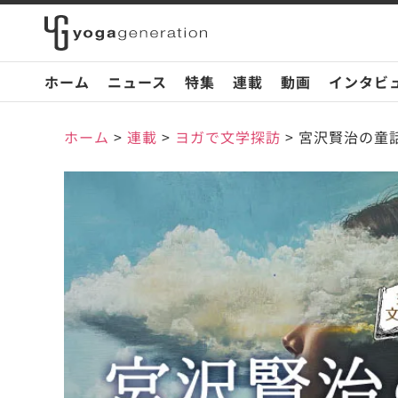
ホーム
ニュース
特集
連載
動画
インタビ
ホーム
>
連載
>
ヨガで文学探訪
>
宮沢賢治の童