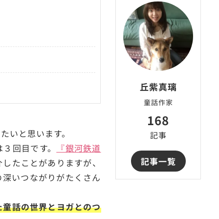
丘紫真璃
童話作家
168
みたいと思います。
記事
は３回目です。
『銀河鉄道
記事一覧
介したことがありますが、
の深いつながりがたくさん
た童話の世界とヨガとのつ