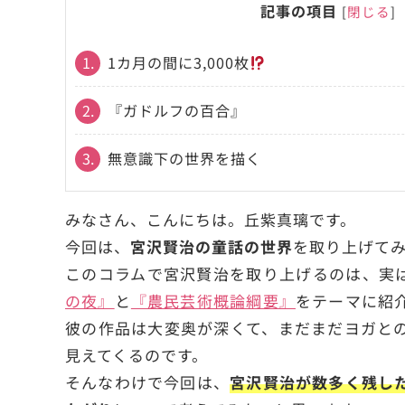
記事の項目
[
閉じる
]
1.
1カ月の間に3,000枚
2.
『ガドルフの百合』
3.
無意識下の世界を描く
みなさん、こんにちは。丘紫真璃です。
今回は、
宮沢賢治の童話の世界
を取り上げて
このコラムで宮沢賢治を取り上げるのは、実
の夜』
と
『農民芸術概論綱要』
をテーマに紹
彼の作品は大変奥が深くて、まだまだヨガと
見えてくるのです。
そんなわけで今回は、
宮沢賢治が数多く残し