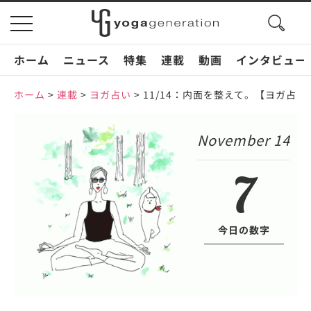
search
toggle
button
navigation
ホーム
ニュース
特集
連載
動画
インタビュー
ホーム
>
連載
>
ヨガ占い
>
11/14：内面を整えて。【ヨガ占い
November 14
7
今日の数字