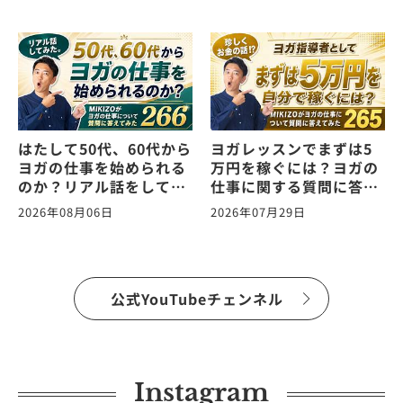
はたして50代、60代から
ヨガレッスンでまずは5
ヨガの仕事を始められる
万円を稼ぐには？ヨガの
のか？リアル話をしてみ
仕事に関する質問に答え
た。ヨガの仕事に関する
ます！vol.265
2026年08月06日
2026年07月29日
質問に答えます！
vol.266
公式YouTubeチェンネル
Instagram