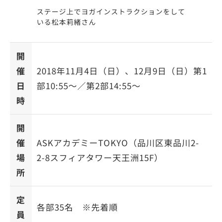
ステージ上でヨガインストラクションをして
いる松本莉緒さん
開
催
2018年11月4日（日）、12月9日（日）第1
日
部10:55〜／第2部14:55〜
時
開
催
ASKアカデミーTOKYO（品川区東品川2-
場
2-8スフィアタワー天王洲15F）
所
定
各部35名 ※先着順
員