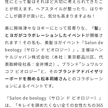
性にとって髪はそれほど大切に考えられてきたこ
とが伺えます。ヘアスタイルが整ったり、はりや
こしが調子が良いと、気分も高まりますよね！
美に興味津々なヨギーにとって耳寄りな、
『髪』
とヨガがコラボレーションしたイベント
が開催さ
れます！その名も、美髪ヨガイベント『Salon de
beology（サロン ド ビオロジー）』。主催はヘン
ケルジャパン株式会社（本社：東京都品川区、代
表取締役社長：金井博之）。ブランド”シュワルツ
コフ ビオロジー”と、その
ブランドアドバイザリ
ーボードを務める松本莉緒さん
とのコラボレーシ
ョンによるイベントです。
『Salon de beology（サロン ド ビオロジー）』
は、「キレイを諦めたくない全ての女性たちの365