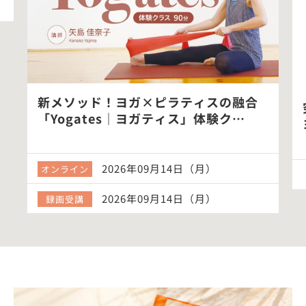
新メソッド！ヨガ×ピラティスの融合
究極の
「Yogates｜ヨガティス」体験ク…
ヨガ9
2026年09月14日（月）
オンライン
2026年09月14日（月）
録画受講