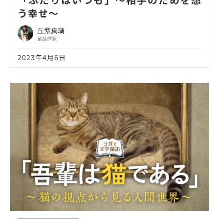
う幸せ～
丘紫真璃
童話作家
2023年4月6日