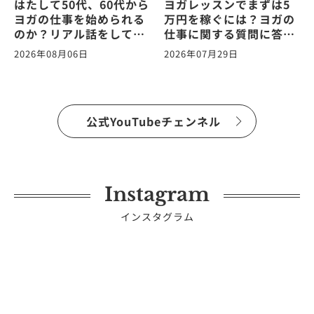
はたして50代、60代から
ヨガレッスンでまずは5
ヨガの仕事を始められる
万円を稼ぐには？ヨガの
のか？リアル話をしてみ
仕事に関する質問に答え
た。ヨガの仕事に関する
ます！vol.265
2026年08月06日
2026年07月29日
質問に答えます！
vol.266
公式YouTubeチェンネル
Instagram
インスタグラム