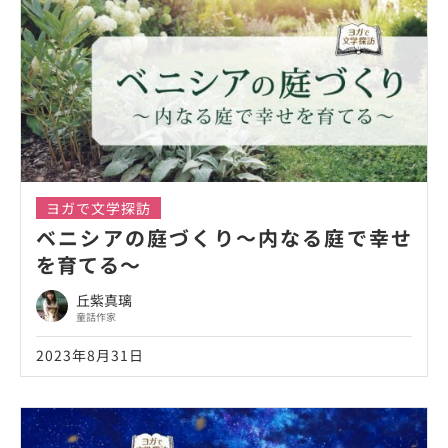
ヨガで文学探訪
ベニシアの庭づくり～内なる庭で幸せ
を育てる～
丘紫真璃
童話作家
2023年8月31日