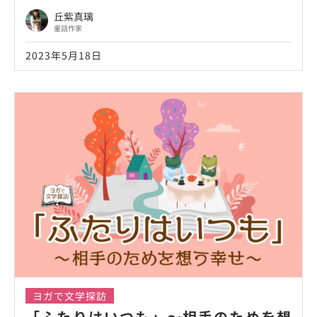
丘紫真璃
童話作家
2023年5月18日
ヨガで文学探訪
「ふたりはいつも」～相手のためを想