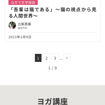
ヨガで文学探訪
「吾輩は猫である」～猫の視点から見
る人間世界～
丘紫真璃
童話作家
2023年2月9日
1
2
3
...
＞
1 / 9
ヨガ講座