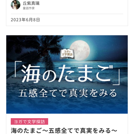
丘紫真璃
童話作家
2023年6月8日
ヨガで文学探訪
海のたまご～五感全てで真実をみる～